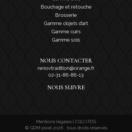
Bouchage et retouche
Brosserie
Gamme objets d’art
Gamme cuirs
Gamme sols
NOUS CONTACTER
renovtradition@orange.fr
02-31-86-86-13
NOUS SUIVRE
Article ajouté au panier
Mentions légales
|
CGU
|
FDS
Paiement
0 Produit -
0,00
€
© GDM-pixel 2026 , tous droits réservés