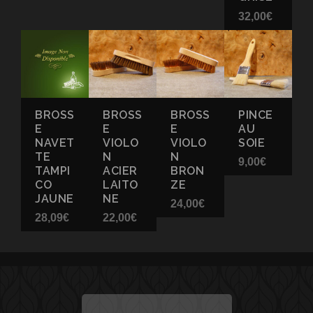
32,00
€
BROSS
BROSS
BROSS
PINCE
E
E
E
AU
NAVET
VIOLO
VIOLO
SOIE
TE
N
N
9,00
€
TAMPI
ACIER
BRON
CO
LAITO
ZE
JAUNE
NE
24,00
€
28,09
€
22,00
€