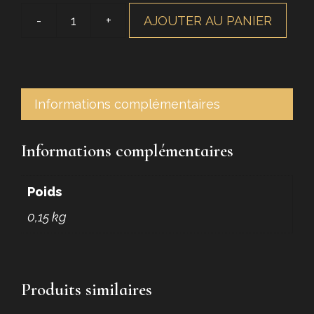
AJOUTER AU PANIER
quantité
de
Brosse
navette
tampico
Informations complémentaires
jaune
Informations complémentaires
Poids
0,15 kg
Produits similaires