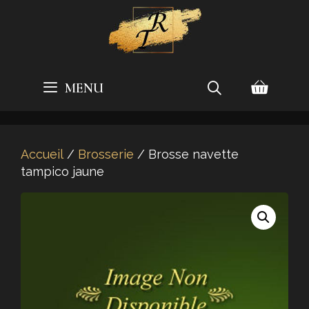
Aller
au
contenu
MENU
Accueil
/
Brosserie
/ Brosse navette
tampico jaune