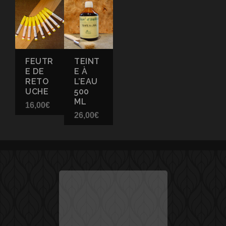
FEUTR
TEINT
E DE
E À
RETO
L’EAU
UCHE
500
ML
16,00
€
26,00
€