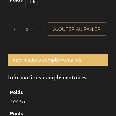
AJOUTER AU PANIER
quantité
de
Decapant
vernis-
peinture-
Informations complémentaires
cire
Informations complémentaires
Poids
1,00 kg
Poids