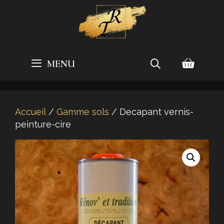
Aller
au
contenu
MENU
Accueil
/
Gamme sols
/ Decapant vernis-
peinture-cire