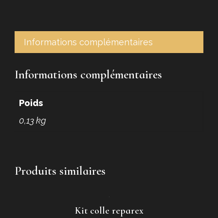
de
Patine
liquide
a
Informations complémentaires
froid
125
Informations complémentaires
ml
Poids
0,13 kg
Produits similaires
Kit colle reparex